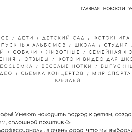
ГЛАВНАЯ
НОВОСТИ
У
ВСЕ
ДЕТИ
ДЕТСКИЙ САД
ФОТОКНИГА
ЫПУСКНЫХ АЛЬБОМОВ
ШКОЛА
СТУДИЯ
ОЙ
СОБАКИ
ЖИВОТНЫЕ
СЕМЕЙНАЯ Ф
ЕНИЯ
ОТЗЫВЫ
ФОТО И ВИДЕО ДЛЯ ШК
ДЕОСЬЕМКА
ВЕСЕЛЫЕ НОТКИ
ВЫПУСКН
ИДЕО
СЬЕМКА КОНЦЕРТОВ
МИР СПОРТА
ЮБИЛЕЙ
фы! Умеют находить подход к детям, созд
ям, сплошной позитив 🥳
офессионалы, я очень рада, что мы выбрали