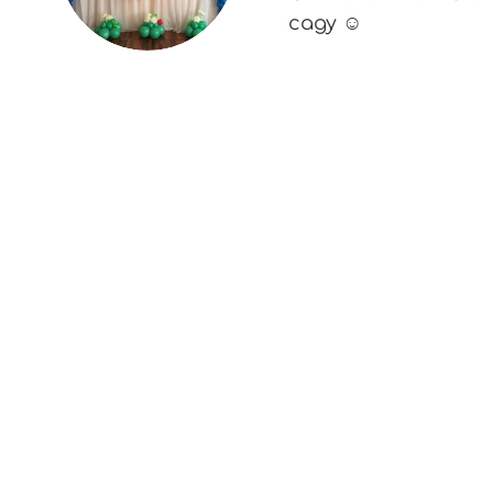
саду ☺️