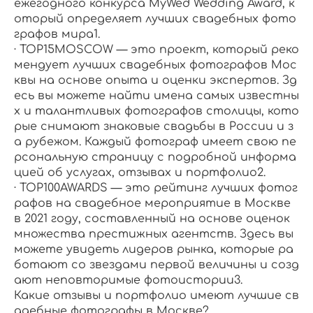
ежегодного конкурса MyWed Wedding Award, к
оторый определяет лучших свадебных фото
графов мира1.
· TOP15MOSCOW — это проект, который реко
мендует лучших свадебных фотографов Мос
квы на основе опыта и оценки экспертов. Зд
есь вы можете найти имена самых известны
х и талантливых фотографов столицы, кото
рые снимают знаковые свадьбы в России и з
а рубежом. Каждый фотограф имеет свою пе
рсональную страницу с подробной информа
цией об услугах, отзывах и портфолио2.
· TOP100AWARDS — это рейтинг лучших фотог
рафов на свадебное мероприятие в Москве
в 2021 году, составленный на основе оценок
множества престижных агентств. Здесь вы
можете увидеть лидеров рынка, которые ра
ботают со звездами первой величины и созд
ают неповторимые фотоистории3.
Какие отзывы и портфолио имеют лучшие св
адебные фотографы в Москве?