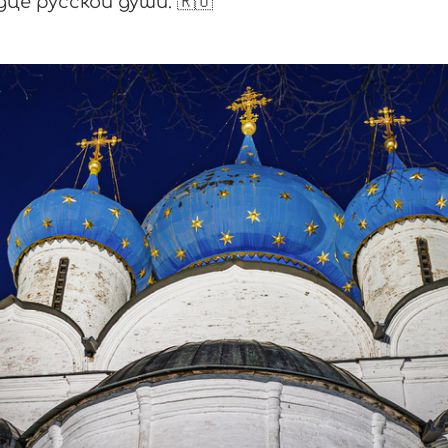
це русской души. 🇷🇺