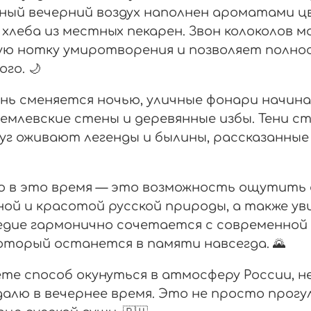
дный вечерний воздух наполнен ароматами 
 хлеба из местных пекарен. Звон колоколов 
ую нотку умиротворения и позволяет полно
го. 🌙
ень сменяется ночью, уличные фонари начи
емлевские стены и деревянные избы. Тени с
руг оживают легенды и былины, рассказанны
ю в это время — это возможность ощутить с
й и красотой русской природы, а также уви
едие гармонично сочетается с современной
оторый останется в памяти навсегда. 🌄
ете способ окунуться в атмосферу России, 
далю в вечернее время. Это не просто прогу