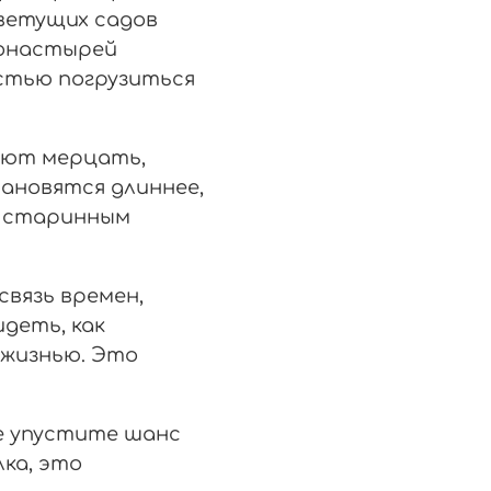
цветущих садов
монастырей
стью погрузиться
нают мерцать,
тановятся длиннее,
е старинным
вязь времен,
деть, как
 жизнью. Это
не упустите шанс
лка, это