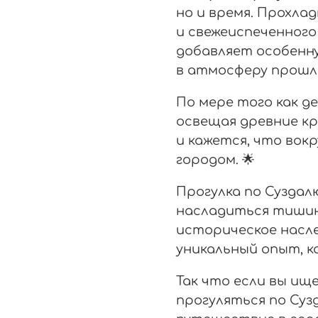
но и время. Прохла
и свежеиспеченного
добавляет особенн
в атмосферу прошло
По мере того как д
освещая древние кр
и кажется, что вок
городом. 🌟
Прогулка по Суздал
насладиться тишино
историческое насл
уникальный опыт, к
Так что если вы ищ
прогуляться по Суз