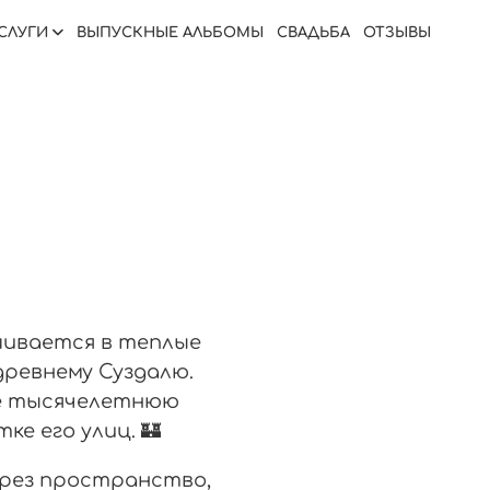
СЛУГИ
ВЫПУСКНЫЕ АЛЬБОМЫ
СВАДЬБА
ОТЗЫВЫ
шивается в теплые
древнему Суздалю.
бе тысячелетнюю
е его улиц. 🏰
рез пространство,