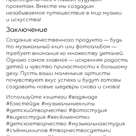
проектам. Вместе мы создадим
незабываемое путешествие в мир музыки
и искусства!
Заключение
Создание качественного продукта — будь
то музыкальный клип или фотоальбом —
требует внимания ко множеству деталей.
Однако самое главное — искренняя радость
детей и чувство причастности к большому
делу. Пусть ваши маленькие артисты
почувствуют вкус успеха и будут готовы
создавать новые шедевры снова и снова!
Используйте хэштеги #вадянадя
#бэкстейдж #музыкальныеклипы
#детскийтворчество #фотостудия
#видеостудия #весёлыенотки
#детскоетворчество #музыкальнаястудия
#съёмкиклипов #творчествосдетьми