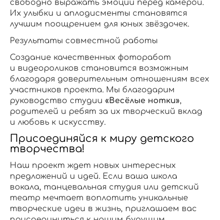
свободно выражать эмоции перед камерой.
Их улыбки и аплодисменты становятся
лучшим поощрением для юных звёздочек.
Результаты совместной работы
Создание качественных фоторабот
и видеороликов становится возможным
благодаря доверительным отношениям всех
участников проекта. Мы благодарим
руководство студии
«Весёлые нотки»
,
родителей и ребят за их творческий вклад
и любовь к искусству.
Присоединяйся к миру детского
творчества!
Наш проект ждет новых интересных
предложений и идей. Если ваша школа
вокала, танцевальная студия или детский
театр мечтает воплотить уникальные
творческие идеи в жизнь, приглашаем вас
присоединиться к нашим будущим