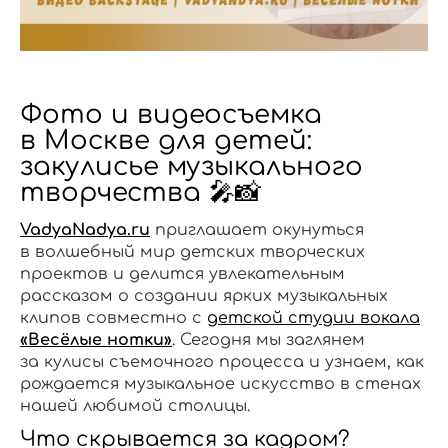
Фото и видеосъемка
в Москве для детей:
закулисье музыкального
творчества 🎤📸
VadyaNadya.ru
приглашает окунуться
в волшебный мир детских творческих
проектов и делится увлекательным
рассказом о создании ярких музыкальных
клипов совместно с
детской студии вокала
«Весёлые нотки»
. Сегодня мы заглянем
за кулисы съемочного процесса и узнаем, как
рождается музыкальное искусство в стенах
нашей любимой столицы.
Что скрывается за кадром?