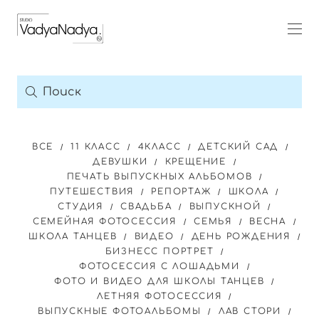
ВСЕ
11 КЛАСС
4КЛАСС
ДЕТСКИЙ САД
ДЕВУШКИ
КРЕЩЕНИЕ
ПЕЧАТЬ ВЫПУСКНЫХ АЛЬБОМОВ
ПУТЕШЕСТВИЯ
РЕПОРТАЖ
ШКОЛА
СТУДИЯ
СВАДЬБА
ВЫПУСКНОЙ
СЕМЕЙНАЯ ФОТОСЕССИЯ
СЕМЬЯ
ВЕСНА
ШКОЛА ТАНЦЕВ
ВИДЕО
ДЕНЬ РОЖДЕНИЯ
БИЗНЕСС ПОРТРЕТ
ФОТОСЕССИЯ С ЛОШАДЬМИ
ФОТО И ВИДЕО ДЛЯ ШКОЛЫ ТАНЦЕВ
ЛЕТНЯЯ ФОТОСЕССИЯ
ВЫПУСКНЫЕ ФОТОАЛЬБОМЫ
ЛАВ СТОРИ