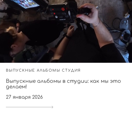
ВЫПУСКНЫЕ АЛЬБОМЫ СТУДИЯ
Выпускные альбомы в студии: как мы это
делаем!
27 января 2026